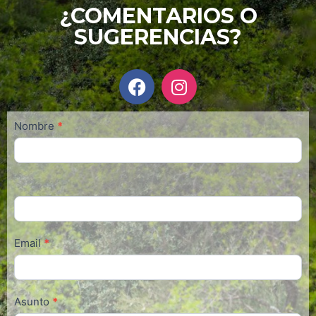
¿COMENTARIOS O
SUGERENCIAS?
Contacto
Nombre
*
Email
*
Asunto
*